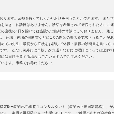
おります。余裕を持ってしっかりお話を伺うことができます。 また
始を除き、休診日はありません。診察を希望されて来院された方にご
の直後の1日を除いては当院では臨時の休診はしておりません。 難
は、休職・復職の診断書などに2名の医師の署名を要求されることが
初めての先生に最初から症状をお話して休職・復職の診断書を書いて
です。 ただし例外的に早朝、夕方遅くなどにに曜日によっては医師1
成には日時を要する場合もございますのでご了承ください。
ざいます。事務でお尋ねください。
指定医+産業医/労働衛生コンサルタント（産業医上級国家資格）」
生かし、復職と再発防止をご支援いた します。ご希望があれば会社側